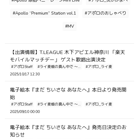
#Apollo 原宿ペニーレーンMini Live
#アポロ_炎かがよへ
#Apollo “Premium” Station vol.1
#アポロのおしゃべり
#MV
【出演情報】T.LEAGUE 木下アビエル神奈川 「楽天
モバイルマッチデー」 ゲスト歌唱出演決定
#アポロStaff
#ライ麦畑の真ん中で ～...
#アポロ_ライ麦
2025/10/17 12:30
電子絵本『まだ ちいさな あなたへ』本日より発売開
始
#アポロStaff
#ライ麦畑の真ん中で ～...
#アポロ_ライ麦
2025/09/10 00:00
電子絵本『まだ ちいさな あなたへ』発売日決定のお
知らせ