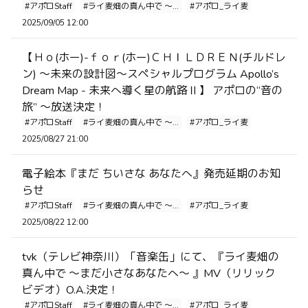
#アポロStaff
#ライ麦畑の真ん中で ～...
#アポロ_ライ麦
2025/09/05 12:00
【Ｈｏ(ホー)-ｆｏｒ(ホー)ＣＨＩＬＤＲＥＮ(チルドレ
ン) ～未来の設計図～スペシャルプログラム Apollo’s
Dream Map - 未来へ導く星の航路Ⅱ】 アポロの“音の
旅” 〜放送決定！
#アポロStaff
#ライ麦畑の真ん中で ～...
#アポロ_ライ麦
2025/08/27 21:00
電子絵本『まだ ちいさな あなたへ』発売延期のお知
らせ
#アポロStaff
#ライ麦畑の真ん中で ～...
#アポロ_ライ麦
2025/08/22 12:00
tvk（テレビ神奈川）「音楽缶」にて、『ライ麦畑の
真ん中で ～まだ小さなあなたへ～ 』MV（リリック
ビデオ）O.A.決定！
#アポロStaff
#ライ麦畑の真ん中で ～...
#アポロ_ライ麦