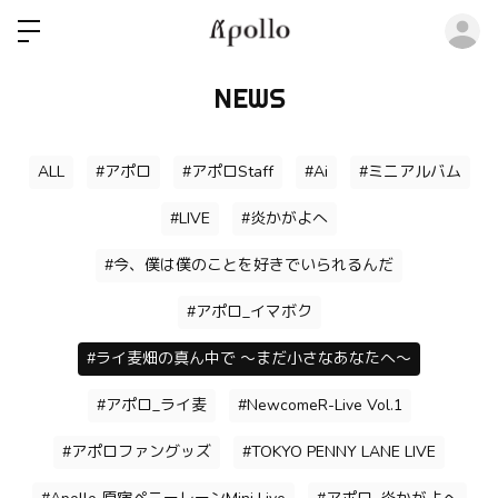
ロ
NEWS
ALL
#アポロ
#アポロStaff
#Ai
#ミニアルバム
#LIVE
#炎かがよへ
#今、僕は僕のことを好きでいられるんだ
#アポロ_イマボク
#ライ麦畑の真ん中で ～まだ小さなあなたへ～
#アポロ_ライ麦
#NewcomeR-Live Vol.1
#アポロファングッズ
#TOKYO PENNY LANE LIVE