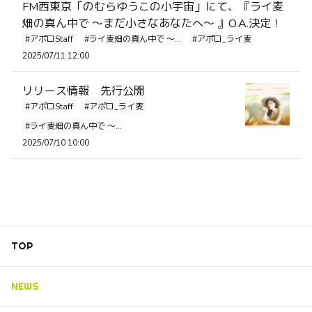
FM西東京「のむらゆうこの小宇宙」にて、『ライ麦
畑の真ん中で ～まだ小さなあなたへ～ 』O.A.決定！
#アポロStaff
#ライ麦畑の真ん中で ～...
#アポロ_ライ麦
2025/07/11 12:00
リリース情報 先行公開
#アポロStaff
#アポロ_ライ麦
#ライ麦畑の真ん中で ～...
2025/07/10 10:00
TOP
NEWS