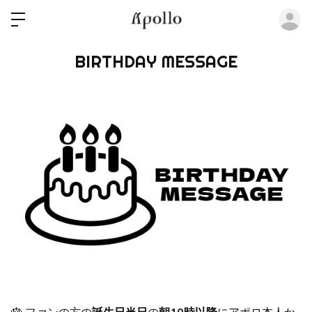
ロ
BIRTHDAY MESSAGE